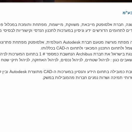
ע"מ
ה כ- 23 שנה, חברת אלסופטק מייבאת, משווקת, מיישמת, מפתחת ותומכת במכלול פ
ים לתחומים הדורשים ידע וניסיון במערכות לתכנון הנדסי וקישוריות לבסיסי מ
החברה הינה מפתח מורשה מטעם חברת Autodesk העולמית, אלסופטק מפתח
לתחום התכנון המכאני ולתחום ה-CAD בכללותו.
רת Archibus הנחשבת כמספר # 1 בתחום המערכות לניהול
בים כגון : לניהול שטחים, לניהול נכסים, לניהול האחזקה, לניהול תיקי שטח וע
החברה נחשבת כמובילה בתחום הידע ו
ותי תמיכה ושרות נמנים חברות מהמובילות במשק.