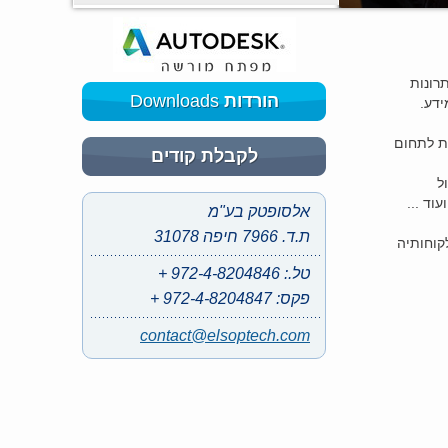
תרונות
הורדות
Downloads
ידע.
ת פתרונות לתחום
לקבלת קודים
וד ...
אלסופטק בע"מ
ת.ד. 7966 חיפה 31078
הנסיון במערכות ה-CAD מתוצרת Autodesk ובין לקוחותיה
טל.: 972-4-8204846 +
פקס: 972-4-8204847 +
contact
@
elsoptech.com